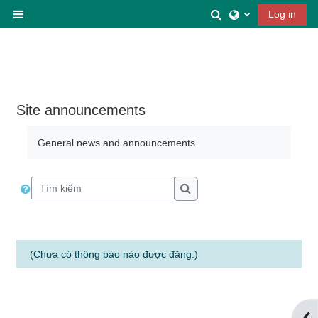
Chuyển tới nội dung chính
Chuyển đổi chọn 
Log in
Bảng điều khiển cạnh
Site announcements
General news and announcements
Tìm kiếm
Tìm kiếm
(Chưa có thông báo nào được đăng.)
Mở 